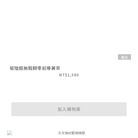
售完
菊理姬無瑕歸零前導菁萃
NT$1,580
加入購物車